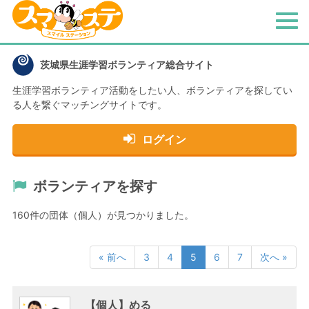
メ
ニ
ュ
茨城県生涯学習ボランティア総合サイト
ー
生涯学習ボランティア活動をしたい人、
ボランティアを探してい
る人を繋ぐマッチングサイトです。
ログイン
ボランティアを探す
160件の団体（個人）が見つかりました。
« 前へ
3
4
5
6
7
次へ »
【個人】める