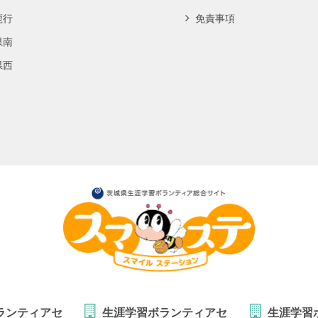
鹿行
免責事項
県南
県西
ランティアセ
生涯学習ボランティアセ
生涯学習