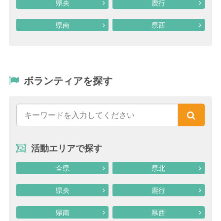
県央
鹿行
県南
県西
ボランティアを探す
活動エリアで探す
全県
県北
県央
鹿行
県南
県西