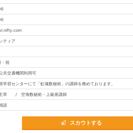
06
06
r.nifty.com
ンティア
日・祝
公共交通機関利用可
涯学習センターにて「虹魂数秘術」の講師を務めております。
主宰 / 空海数秘術・上級座講師
相談
スカウトする