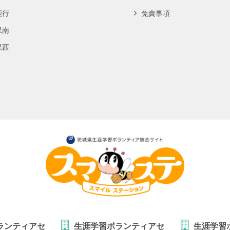
鹿行
免責事項
県南
県西
ランティアセ
生涯学習ボランティアセ
生涯学習