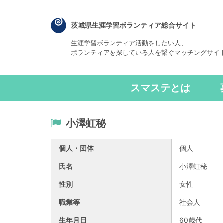
茨城県生涯学習ボランティア総合サイト
生涯学習ボランティア活動をしたい人、
ボランティアを探している人を繋ぐマッチングサイ
スマステとは
小澤虹秘
個人・団体
個人
氏名
小澤虹秘
性別
女性
職業等
社会人
生年月日
60歳代