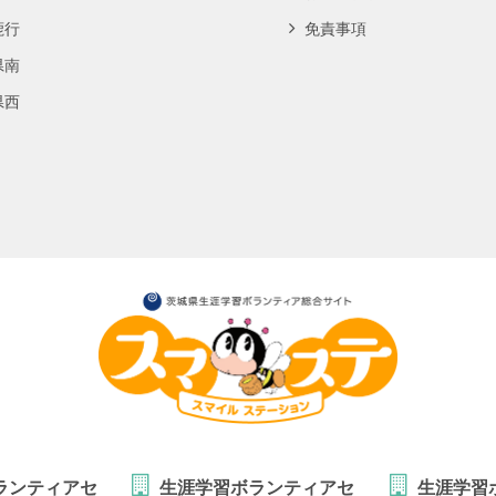
鹿行
免責事項
県南
県西
ランティアセ
生涯学習ボランティアセ
生涯学習