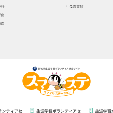
鹿行
免責事項
県南
県西
ランティアセ
生涯学習ボランティアセ
生涯学習