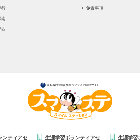
鹿行
免責事項
県南
県西
ランティアセ
生涯学習ボランティアセ
生涯学習