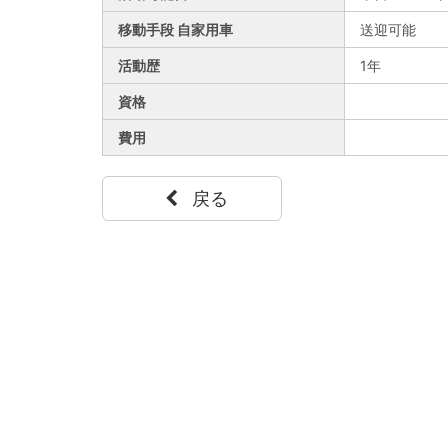
移動手段 自家用車
送迎可能
活動歴
1年
資格
費用
戻る