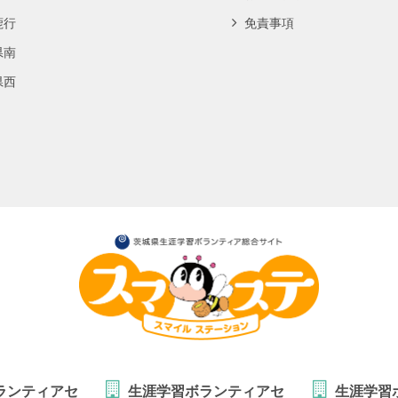
鹿行
免責事項
県南
県西
ランティアセ
生涯学習ボランティアセ
生涯学習