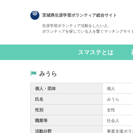
茨城県生涯学習ボランティア総合サイト
生涯学習ボランティア活動をしたい人、
ボランティアを探している人を繋ぐマッチングサイ
スマステとは
みうら
個人・団体
個人
氏名
みうら
性別
女性
職業等
社会人
活動分野
事業支援ボラ