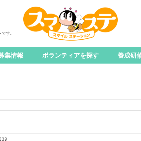
トです。
募集情報
ボランティアを探す
養成研
339