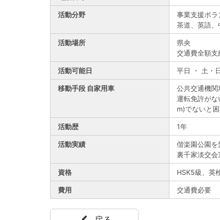
活動分野
事業支援ボラ
茶道、英語、
活動場所
県央
交通費全額支
活動可能日
平日 ・ 土・
移動手段 自家用車
公共交通機関
運転免許がな
m)でないと
活動歴
1年
活動実績
偕楽園公園を
裏千家淡交会
資格
HSK5級、英
費用
交通費必要
戻る