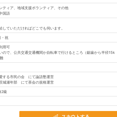
ンティア、地域支援ボランティア、その他
中国語
給していただければどこでも伺います。
日・祝
利用可
いので、公共交通交通機関か自転車で行けるところ（鋸歯から半径15k
困難
愛する市民の会 にて論語塾運営
茨城瀬年部 にて茶会の規格運営
検2級
スカウトする