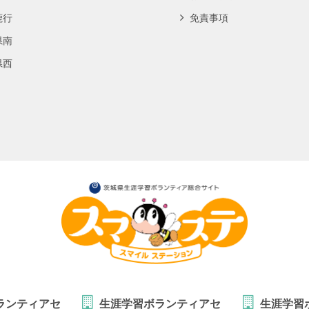
鹿行
免責事項
県南
県西
ランティアセ
生涯学習ボランティアセ
生涯学習