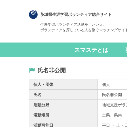
茨城県生涯学習ボランティア総合サイト
生涯学習ボランティア活動をしたい人、
ボランティアを探している人を繋ぐマッチングサイ
スマステとは
氏名非公開
個人・団体
個人
氏名
氏名非公開
活動分野
地域支援ボラ
活動場所
全県、
県南
活動可能日
平日 ・ 土・