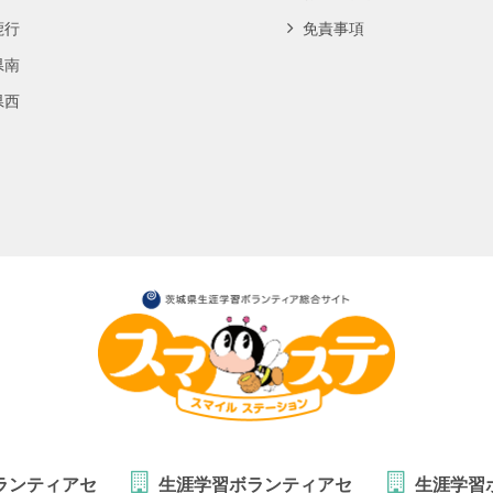
鹿行
免責事項
県南
県西
ランティアセ
生涯学習ボランティアセ
生涯学習