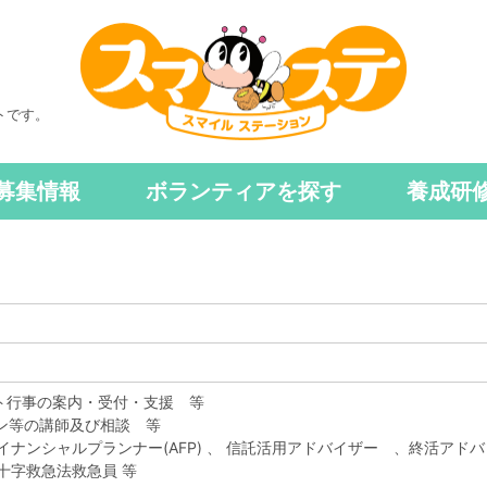
トです。
募集情報
ボランティアを探す
養成研
ント行事の案内・受付・支援 等
ラン等の講師及び相談 等
イナンシャルプランナー(AFP) 、 信託活用アドバイザー 、終活アドバ
十字救急法救急員 等