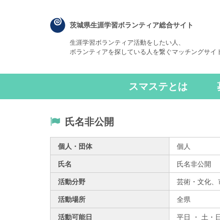
茨城県生涯学習ボランティア総合サイト
生涯学習ボランティア活動をしたい人、
ボランティアを探している人を繋ぐマッチングサイ
スマステとは
氏名非公開
個人・団体
個人
氏名
氏名非公開
活動分野
芸術・文化、
活動場所
全県
活動可能日
平日 ・ 土・