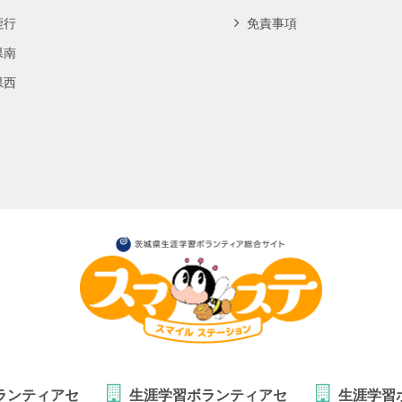
鹿行
免責事項
県南
県西
ランティアセ
生涯学習ボランティアセ
生涯学習