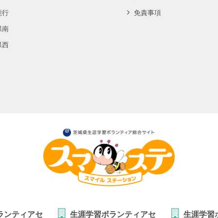
鹿行
免責事項
県南
県西
ランティアセ
生涯学習ボランティアセ
生涯学習