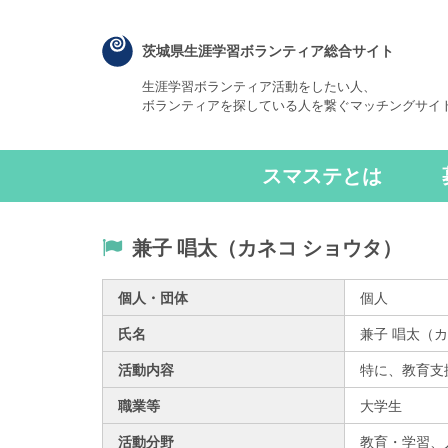
茨城県生涯学習ボランティア総合サイト
生涯学習ボランティア活動をしたい人、
ボランティアを探している人を繋ぐマッチングサイ
スマステとは
兼子 唱太（カネコ ショウタ）
個人・団体
個人
氏名
兼子 唱太（
活動内容
特に、教育支
職業等
大学生
活動分野
教育・学習、