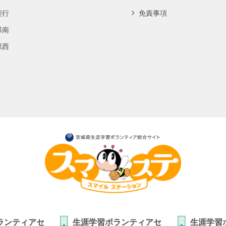
鹿行
免責事項
県南
県西
ランティアセ
生涯学習ボランティアセ
生涯学習