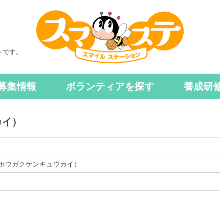
トです。
募集情報
ボランティアを探す
養成研
カイ）
ホウガクケンキュウカイ）