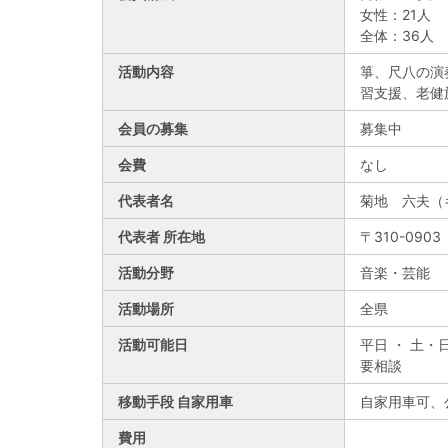
女性：21人
全体：36人
活動内容
箏、尺八の演
習支援、老健
会員の募集
募集中
会費
なし
代表者名
菊地 六夫（
代表者 所在地
〒310-090
活動分野
音楽・芸能
活動場所
全県
活動可能日
平日 ・ 土・
要相談
移動手段 自家用車
自家用車可、
費用