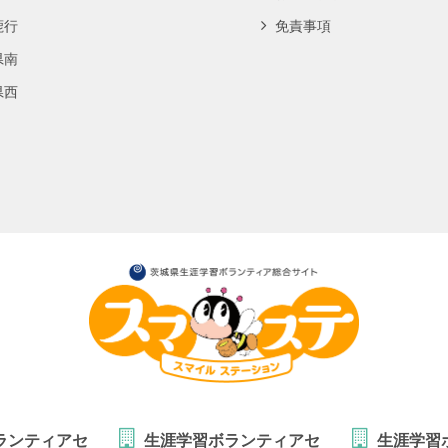
鹿行
免責事項
県南
県西
ランティアセ
生涯学習ボランティアセ
生涯学習