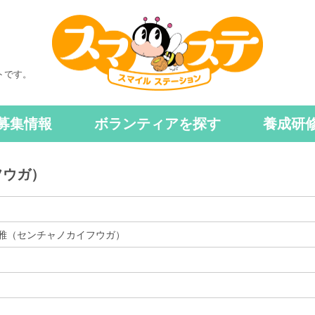
トです。
募集情報
ボランティアを探す
養成研
フウガ）
雅（センチャノカイフウガ）