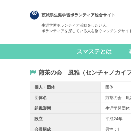
茨城県生涯学習ボランティア総合サイト
生涯学習ボランティア活動をしたい人、
ボランティアを探している人を繋ぐマッチングサイ
スマステとは
煎茶の会 風雅（センチャノカイ
個人・団体
団体
団体名
煎茶の会 風
組織形態
生涯学習団体
設立
平成24年
会員構成
男性：1