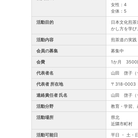
女性：4
全体：5
活動目的
日本文化煎茶
かし方を学び
活動内容
煎茶道の実践
会員の募集
募集中
会費
1か月 350
代表者名
山田 啓子（
代表者 所在地
〒318-000
連絡責任者 氏名
山田 啓子（
活動分野
教育・学習、
活動場所
県北
近隣市町村
活動可能日
平日 ・ 土・