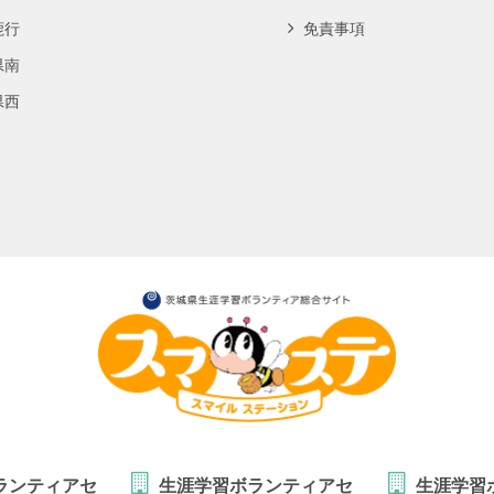
鹿行
免責事項
県南
県西
ランティアセ
生涯学習ボランティアセ
生涯学習