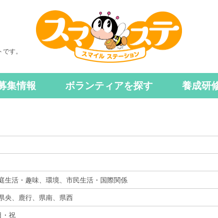
トです。
募集情報
ボランティアを探す
養成研
庭生活・趣味、環境、市民生活・国際関係
県央、
鹿行、
県南、
県西
日・祝