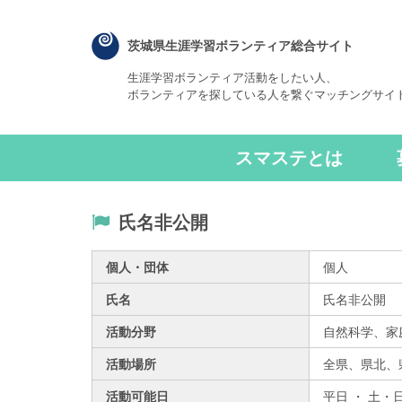
茨城県生涯学習ボランティア総合サイト
生涯学習ボランティア活動をしたい人、
ボランティアを探している人を繋ぐマッチングサイ
スマステとは
氏名非公開
個人・団体
個人
氏名
氏名非公開
活動分野
自然科学、家
活動場所
全県、
県北、
活動可能日
平日 ・ 土・