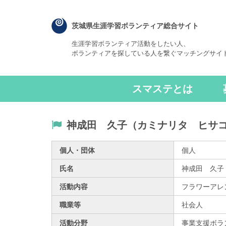
茨城県生涯学習ボランティア総合サイト
生涯学習ボランティア活動をしたい人、
ボランティアを探している人を繋ぐマッチングサイ
スマステとは
神成田 久子（カミナリタ ヒサ
個人・団体
個人
氏名
神成田 久子
活動内容
フラワーアレ
職業等
社会人
活動分野
事業支援ボラ