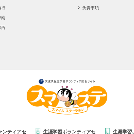
鹿行
免責事項
県南
県西
ランティアセ
生涯学習ボランティアセ
生涯学習