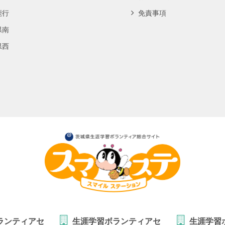
鹿行
免責事項
県南
県西
ランティアセ
生涯学習ボランティアセ
生涯学習