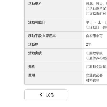
活動場所
県北、
県央、
〇活動場所尾
〇近隣市町村
活動可能日
平日 ・ 土・
〇活動日：要
移動手段 自家用車
自家用車可
活動歴
2年
活動実績
〇開放学級
〇夏休みの絵
資格
〇教員免許状
費用
交通費必要
材料費等
戻る