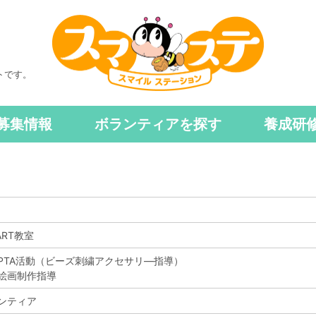
トです。
募集情報
ボランティアを探す
養成研
 ART教室
PTA活動（ビーズ刺繍アクセサリ―指導）
絵画制作指導
ンティア