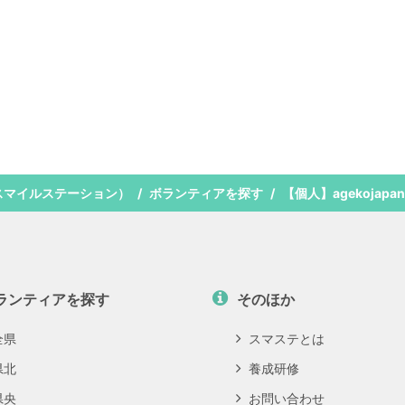
スマイルステーション）
ボランティアを探す
【個人】agekojapa
ランティアを探す
そのほか
全県
スマステとは
県北
養成研修
県央
お問い合わせ