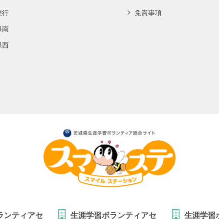
鹿行
免責事項
県南
県西
ランティアセ
生涯学習ボランティアセ
生涯学習