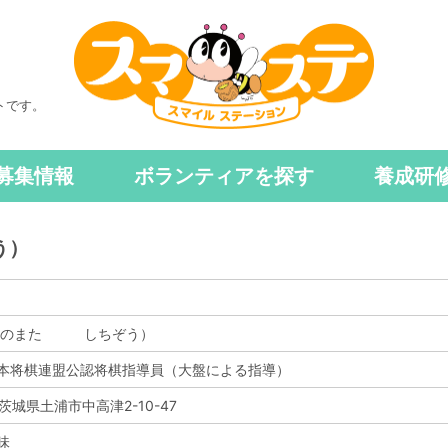
トです。
募集情報
ボランティアを探す
養成研
う）
（いのまた しちぞう）
本将棋連盟公認将棋指導員（大盤による指導）
 茨城県土浦市中高津2-10-47
味