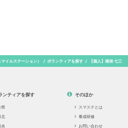
スマイルステーション）
ボランティアを探す
【個人】猪俣 七三
ランティアを探す
そのほか
全県
スマステとは
県北
養成研修
県央
お問い合わせ