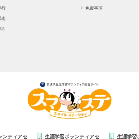
鹿行
免責事項
県南
県西
ランティアセ
生涯学習ボランティアセ
生涯学習