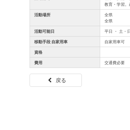
教育・学習。
活動場所
全県
全県
活動可能日
平日 ・ 土・
移動手段 自家用車
自家用車可
資格
費用
交通費必要
戻る