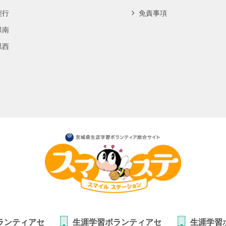
鹿行
免責事項
県南
県西
ランティアセ
生涯学習ボランティアセ
生涯学習