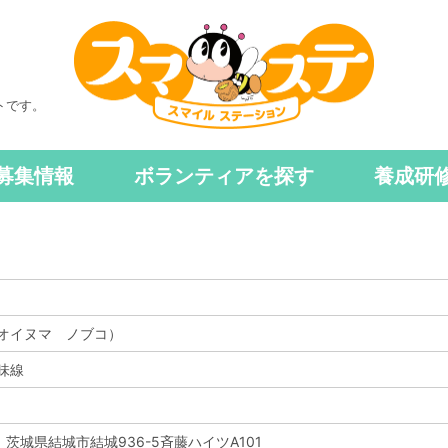
トです。
募集情報
ボランティアを探す
養成研
オイヌマ ノブコ）
味線
1 茨城県結城市結城936-5斉藤ハイツA101