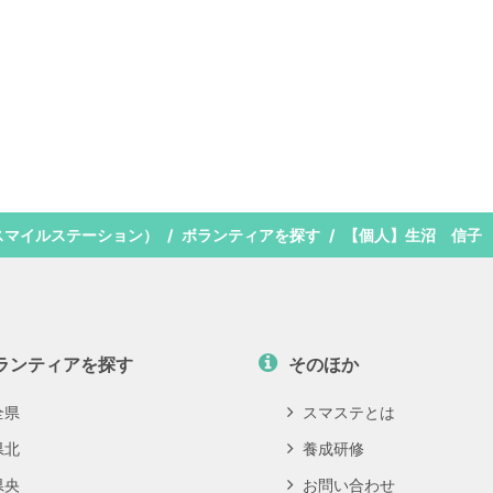
スマイルステーション）
ボランティアを探す
【個人】生沼 信子
ランティアを探す
そのほか
全県
スマステとは
県北
養成研修
県央
お問い合わせ