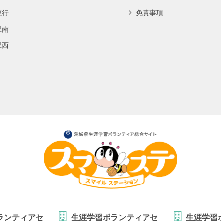
鹿行
免責事項
県南
県西
ランティアセ
生涯学習ボランティアセ
生涯学習