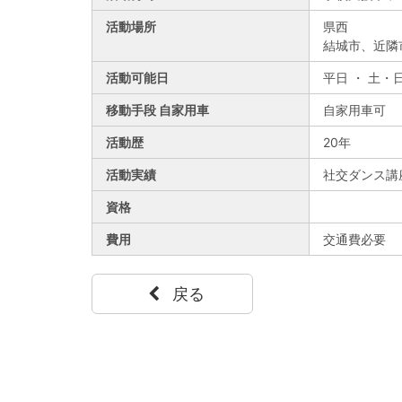
活動場所
県西
結城市、近隣
活動可能日
平日 ・ 土・
移動手段 自家用車
自家用車可
活動歴
20年
活動実績
社交ダンス講
資格
費用
交通費必要
戻る