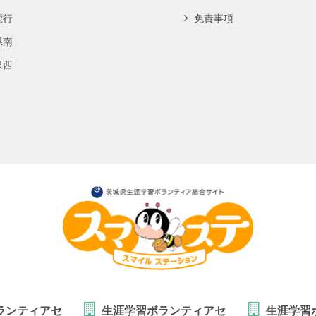
鹿行
免責事項
県南
県西
ランティアセ
生涯学習ボランティアセ
生涯学習