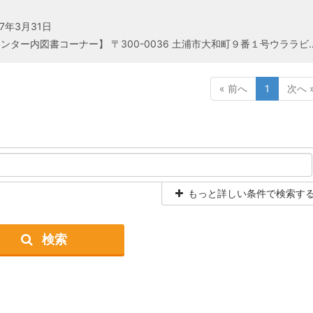
27年3月31日
【活動場所】 【茨城県県南生涯学習センター内図書コーナー】 〒300-0036 土浦市大和町９番１号ウララビル５階 tel：029-82
« 前へ
1
次へ 
もっと詳しい条件で検索す
検索