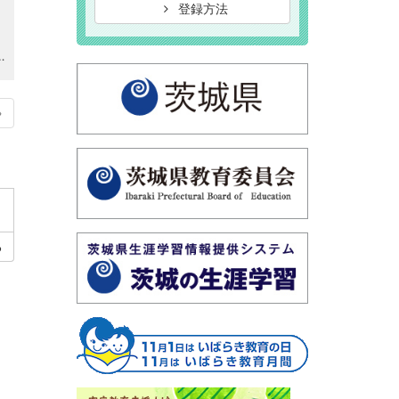
登録方法
6-1101 fax：029-826-1728 e-mail：info@kennan.gakusyu.ibk.ed.jp 担当 永井、西野
»
る