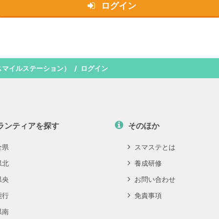
ログイン
スマイルステーション）
ログイン
ランティアを探す
そのほか
全県
スマステとは
県北
養成研修
県央
お問い合わせ
鹿行
免責事項
県南