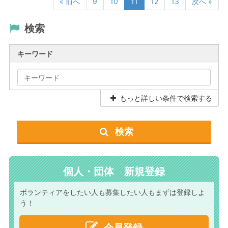
« 前へ
9
10
11
12
13
次へ »
検索
キーワード
もっと詳しい条件で検索する
検索
個人・団体 新規登録
ボランティアをしたい人も
募集したい人もまずは
登録しよ
う！
会員登録