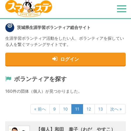
メ
ニ
ュ
茨城県生涯学習ボランティア総合サイト
ー
生涯学習ボランティア活動をしたい人、
ボランティアを探してい
る人を繋ぐマッチングサイトです。
ログイン
ボランティアを探す
160件の団体（個人）が見つかりました。
« 前へ
9
10
11
12
13
次へ »
【個人】和田 泰子（わだ やすこ）