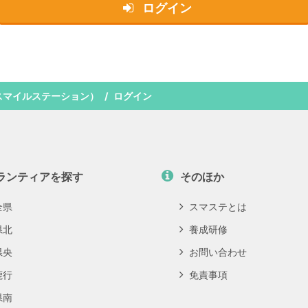
ログイン
スマイルステーション）
ログイン
ランティアを探す
そのほか
全県
スマステとは
県北
養成研修
県央
お問い合わせ
鹿行
免責事項
県南