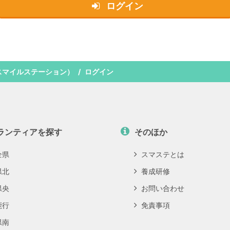
ログイン
スマイルステーション）
ログイン
ランティアを探す
そのほか
全県
スマステとは
県北
養成研修
県央
お問い合わせ
鹿行
免責事項
県南